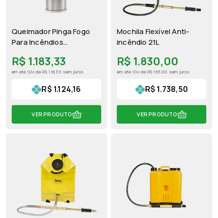
Queimador Pinga Fogo
Mochila Flexível Anti-
Para Incêndios
incêndio 21L
Controlados 5L
R$ 1.183,33
R$ 1.830,00
em até 10x de R$ 118,33 sem juros
em até 10x de R$ 183,00 sem juros
R$ 1.124,16
R$ 1.738,50
VER PRODUTO
VER PRODUTO