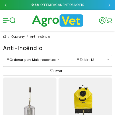
Agrovet E
Guarany
Anti-Incêndio
Anti-Incêndio
Ordenar por: Mais recentes
Exibir: 12
Filtrar