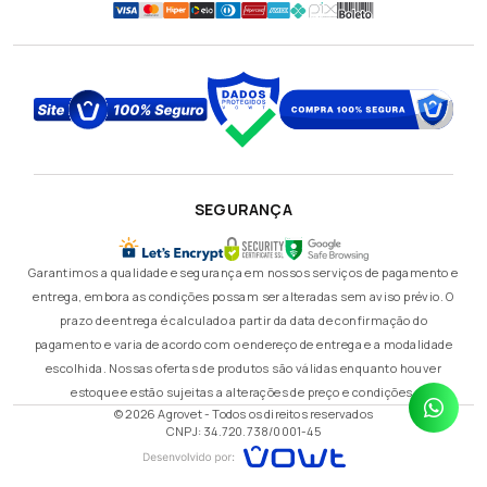
SEGURANÇA
Garantimos a qualidade e segurança em nossos serviços de pagamento e
entrega, embora as condições possam ser alteradas sem aviso prévio. O
prazo de entrega é calculado a partir da data de confirmação do
pagamento e varia de acordo com o endereço de entrega e a modalidade
escolhida. Nossas ofertas de produtos são válidas enquanto houver
estoque e estão sujeitas a alterações de preço e condições.
© 2026 Agrovet - Todos os direitos reservados
CNPJ: 34.720.738/0001-45