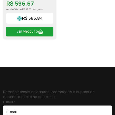
R$ 596,67
em até 10x de R$ 59,67 sem juros
R$ 566,84
VER PRODUTO
Cadastre-se na nossa Newsletter
Receba nossas novidades, promoções e cupons de
desconto direto no seu e-mail
E-mail
*