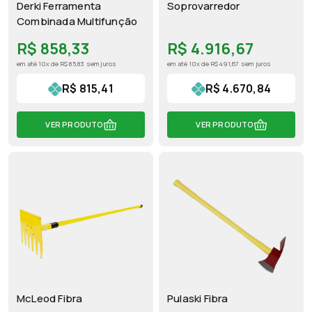
Derki Ferramenta
Soprovarredor
Combinada Multifunção
R$ 858,33
R$ 4.916,67
em até 10x de R$ 85,83 sem juros
em até 10x de R$ 491,67 sem juros
R$ 815,41
R$ 4.670,84
VER PRODUTO
VER PRODUTO
McLeod Fibra
Pulaski Fibra